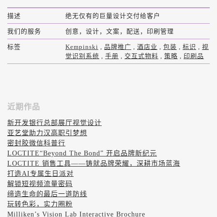
描述
绝无仅有的巨量设计交付给客户
我们的服务
创意，设计，文案，配送，印刷管理
标签
Kempinski
,
品牌推广
,
酒店业
,
包装
,
标识
,
视
觉识别系统
,
手册
,
交互式物料
,
策略
,
印刷品
近期作品
新开发银行总部展厅视觉设计
亚艺堂助力汉高职引梦想
密封胶微信科普行
LOCTITE“Beyond The Bond” 开启品牌新纪元
LOCTITE 销售工具——铸就品牌荣耀，深耕市场蓝海
打造AI专属生日派对
解锁短视频流量密码
缔造生命的最后一道防线
玩转色彩，实力圈粉
Milliken’s Vision Lab Interactive Brochure