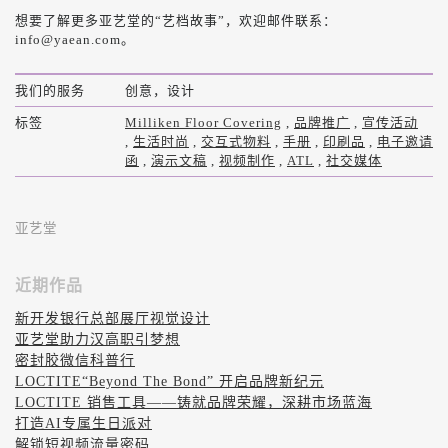
想要了解更多亚艺堂的“艺档故事”，欢迎邮件联系：
info@yaean.com。
我们的服务
创意，设计
标签
Milliken Floor Covering
,
品牌推广
,
宣传活动
,
生活时尚
,
交互式物料
,
手册
,
印刷品
,
电子邀请
函
,
演示文稿
,
视频制作
,
ATL
,
社交媒体
亚艺堂
近期作品
新开发银行总部展厅视觉设计
亚艺堂助力汉高职引梦想
密封胶微信科普行
LOCTITE“Beyond The Bond” 开启品牌新纪元
LOCTITE 销售工具——铸就品牌荣耀，深耕市场蓝海
打造AI专属生日派对
解锁短视频流量密码