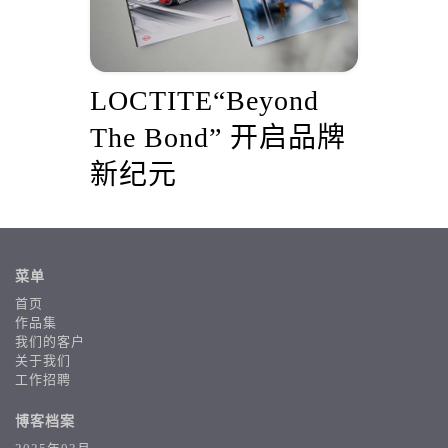
行
LOCTITE“Beyond
打
The Bond” 开启品牌
新纪元
菜单
首页
作品集
我们的客户
关于我们
工作招聘
博客档案