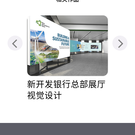
届理
新开发银行总部展厅
N
象
视觉设计
系