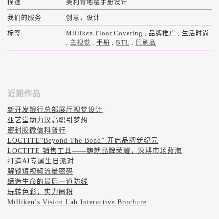
描述
美利肯地毯手册设计
我们的服务
创意，设计
标签
Milliken Floor Covering
,
品牌推广
,
生活时尚
,
主视觉
,
手册
,
BTL
,
印刷品
近期作品
新开发银行总部展厅视觉设计
亚艺堂助力汉高职引梦想
密封胶微信科普行
LOCTITE“Beyond The Bond” 开启品牌新纪元
LOCTITE 销售工具——铸就品牌荣耀，深耕市场蓝海
打造AI专属生日派对
解锁短视频流量密码
缔造生命的最后一道防线
玩转色彩，实力圈粉
Milliken’s Vision Lab Interactive Brochure