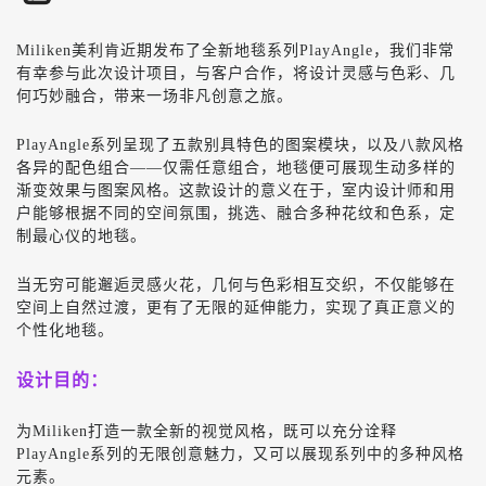
Miliken
美利肯近期发布了全新地毯系列
PlayAngle
，我们非常
有幸参与此次设计项目，与客户合作，将设计灵感与色彩、几
何巧妙融合，带来一场非凡创意之旅。
PlayAngle
系列呈现了五款别具特色的图案模块，以及八款风格
各异的配色组合——仅需任意组合，地毯便可展现生动多样的
渐变效果与图案风格。这款设计的意义在于，室内设计师和用
户能够根据不同的空间氛围，挑选、融合多种花纹和色系，定
制最心仪的地毯。
当无穷可能邂逅灵感火花，几何与色彩相互交织，不仅能够在
空间上自然过渡，更有了无限的延伸能力，实现了真正意义的
个性化地毯。
设计目的：
为
Miliken
打造一款全新的视觉风格，既可以充分诠释
PlayAngle
系列的无限创意魅力，又可以展现系列中的多种风格
元素。