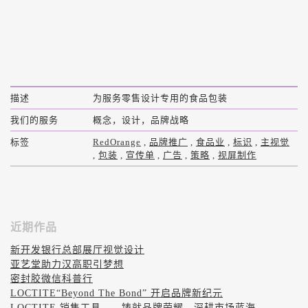
描述
为服务零售设计专用的食品包装
我们的服务
概念，设计，品牌战略
标签
RedOrange
,
品牌推广
,
食品业
,
标识
,
主视觉
,
包装
,
宣传单
,
广告
,
策略
,
视屏制作
近期作品
新开发银行总部展厅视觉设计
亚艺堂助力汉高职引梦想
密封胶微信科普行
LOCTITE“Beyond The Bond” 开启品牌新纪元
LOCTITE 销售工具——铸就品牌荣耀，深耕市场蓝海