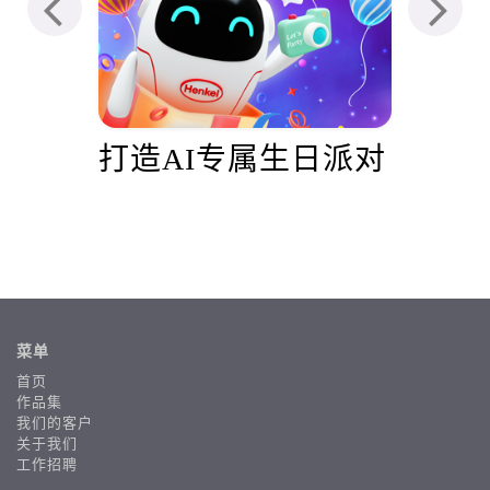
d
打造AI专属生日派对
亚
品牌
梦
菜单
首页
作品集
我们的客户
关于我们
工作招聘