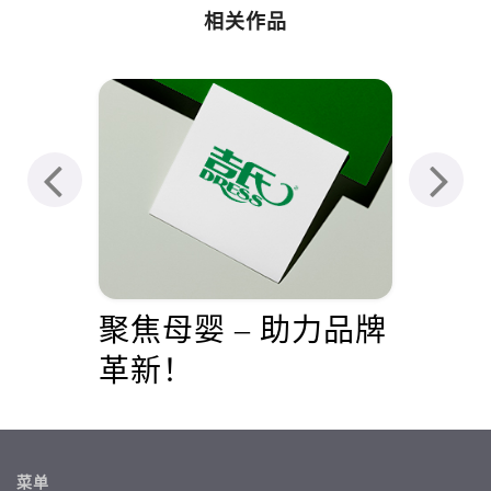
相关作品
年礼
聚焦母婴 – 助力品牌
无
未来
革新！
菜单